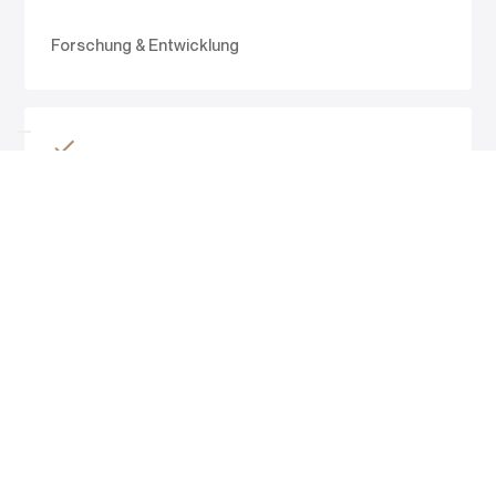
Forschung & Entwicklung
IT-Sicherheit & Infrastruktur
9 von 10 Unternehmen