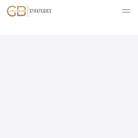
16
8h/Woche
Monate